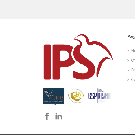
Pag
H
O
D
C