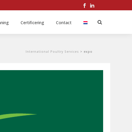
nning
Certificering
Contact
International Poultry Services
>
expo