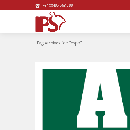
+31(0)495 563 599
Tag Archives for: "expo"