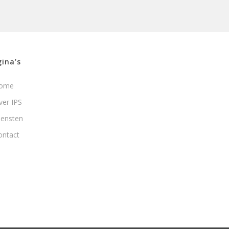
ina’s
ome
ver IPS
iensten
ontact