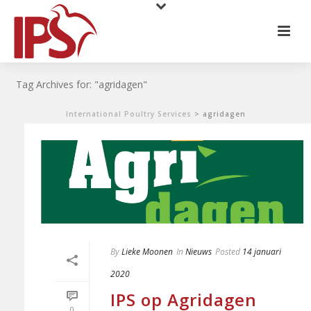
Tag Archives for: "agridagen"
International Poultry Services
>
agridagen
By
Lieke Moonen
In
Nieuws
Posted
14 januari
2020
IPS op Agridagen
0